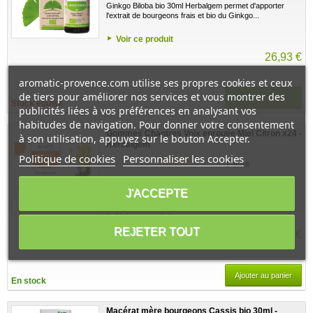
Ginkgo Biloba bio 30ml Herbalgem permet d'apporter
l'extrait de bourgeons frais et bio du Ginkgo...
Voir ce produit
26,93 €
aromatic-provence.com utilise ses propres cookies et ceux
de tiers pour améliorer nos services et vous montrer des
Stock épuisé
Stock épuisé
publicités liées à vos préférences en analysant vos
habitudes de navigation. Pour donner votre consentement
Gommes Chantres Voix enrouée Miel Citron x24 -
à son utilisation, appuyez sur le bouton Accepter.
Herbalgem
Politique de cookies
Personnaliser les cookies
1 avis
Ces Gommes Chantres Voix enrouée Miel Citron x24 -
J'ACCEPTE
Herbalgem apportent du sureau et de...
Voir ce produit
REJETER TOUT
10,72 €
Ajouter au panier
En stock
Macérat mère bourgeons Cassis bio 30ml -