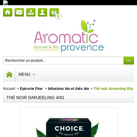
0
MENU
Accueil
>
Epicerie Fine
>
Infusions bio et thés bio
>
Thé noir darjeeling 40g
THÉ NOIR DARJEELING 40G