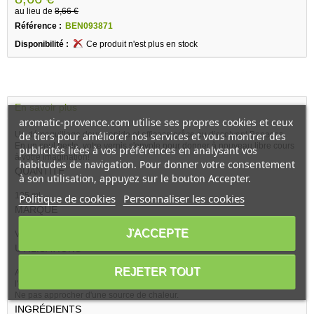
au lieu de
8,66 €
Référence :
BEN093871
Disponibilité :
Ce produit n'est plus en stock
En savoir plus
aromatic-provence.com utilise ses propres cookies et ceux
de tiers pour améliorer nos services et vous montrer des
Un démaquillage doux, rapide et efficace grâce au dissolvant Benecos.
En un seul geste, votre vernis s'envole pour donner à nouveau libre cours
publicités liées à vos préférences en analysant vos
à votre imagination!
habitudes de navigation. Pour donner votre consentement
QUANTITÉ
à son utilisation, appuyez sur le bouton Accepter.
125 ml
Politique de cookies
Personnaliser les cookies
MARQUE
J'ACCEPTE
Voir tous les produits de la marque :
Benecos
UTILISATIONS
REJETER TOUT
Appliquer du dissolvant sur un coton puis déposer le coton imbibé sur
l'ongle et laisser le dissolvant agir.Rincer vous les mains après utilisation.
Ne pas approcher d'une source de chaleur.
INGRÉDIENTS