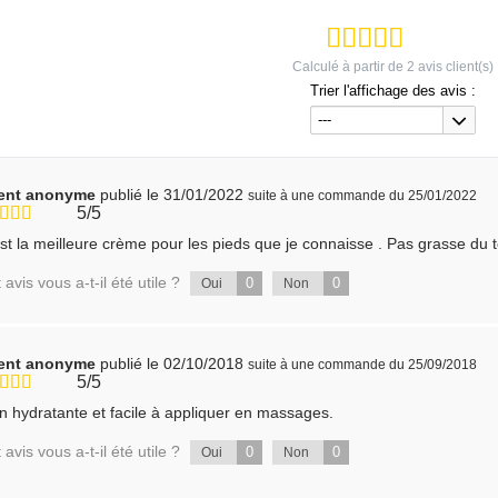
Calculé à partir de
2
avis client(s)
Trier l'affichage des avis :
---
ient anonyme
publié le 31/01/2022
suite à une commande du 25/01/2022
5/5
st la meilleure crème pour les pieds que je connaisse . Pas grasse du t
 avis vous a-t-il été utile ?
0
0
Oui
Non
ient anonyme
publié le 02/10/2018
suite à une commande du 25/09/2018
5/5
n hydratante et facile à appliquer en massages.
 avis vous a-t-il été utile ?
0
0
Oui
Non