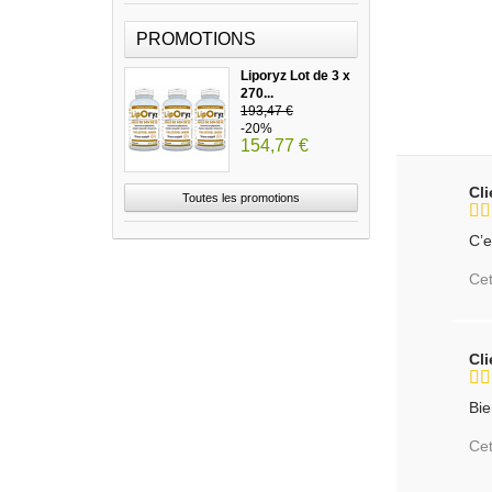
PROMOTIONS
Liporyz Lot de 3 x
270...
193,47 €
-20%
154,77 €
Cl
Toutes les promotions
C’e
Cet
Cl
Bie
Cet