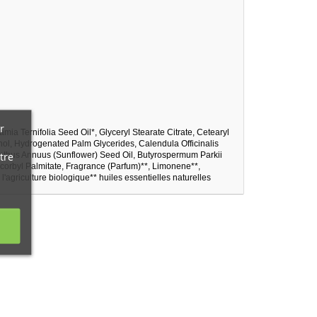
r
mia Ternifolia Seed Oil*, Glyceryl Stearate Citrate, Cetearyl
hol, Hydrogenated Palm Glycerides, Calendula Officinalis
tre
ianthus Annuus (Sunflower) Seed Oil, Butyrospermum Parkii
scorbyl Palmitate, Fragrance (Parfum)**, Limonene**,
e l'agriculture biologique** huiles essentielles naturelles