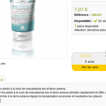
7,07 €
Référence :
106103
Disponibilité :
En st
1
pièce disponible
Attention: dernières pièc
2
avis
 ami
Voir les avis
lus
s pieds à la noix de macadamia bio et terra amena.
 les pieds à la noix de macadamia bio et terra amena pénètre rapidement et offre u
ichie à la terra amena régule la transpiration excessive et neutralise les odeurs.
É