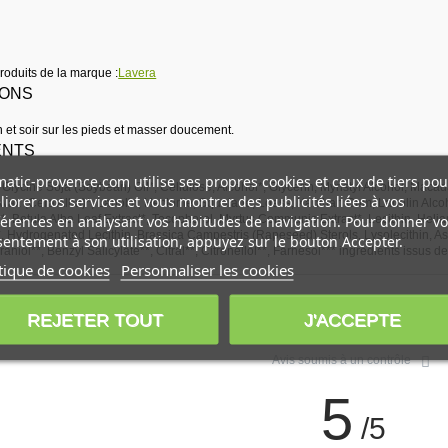
produits de la marque :
Lavera
IONS
n et soir sur les pieds et masser doucement.
ENTS
atic-provence.com utilise ses propres cookies et ceux de tiers pou
Glycine Soja (Soybean) Oil*, Cellulose, Alcohol*, Glycerin, Myristyl Alcohol, Macada
iorer nos services et vous montrer des publicités liées à vos
wax (Cera Alba)*, Lanolin, Hectorite, Squalane, Loess, Xanthan Gum, Lanolin Alco
érences en analysant vos habitudes de navigation. Pour donner vo
t*, Betula Alba Leaf Extract*, Tocopherol, Myrtus Communis Extract*, Lecithin, Hel
*, Hydrogenated Lecithin, Brassica Campestris (Rapeseed) Sterols, Lysolecithin, A
entement à son utilisation, appuyez sur le bouton Accepter.
raniol**, Benzyl Salicylate**, Citral**, Citronellol**, Farnesol*** ingredients issus d
tique de cookies
Personnaliser les cookies
REJETER TOUT
J'ACCEPTE
Voir l'attestation de confiance
Avis soumis à un contrôle
5
/5