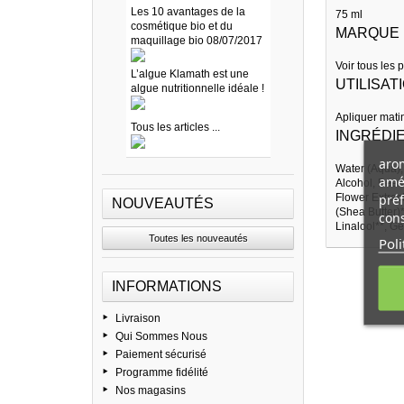
Les 10 avantages de la
75 ml
cosmétique bio et du
MARQUE
maquillage bio 08/07/2017
Voir tous les 
L’algue Klamath est une
UTILISAT
algue nutritionnelle idéale !
Apliquer mati
Tous les articles ...
INGRÉDI
arom
Water (Aqua), 
amél
Alcohol, Bees
préf
Flower Extrac
NOUVEAUTÉS
(Shea Butter)
cons
Linalool**, Ge
Toutes les nouveautés
Poli
INFORMATIONS
Livraison
Qui Sommes Nous
Paiement sécurisé
Programme fidélité
Nos magasins