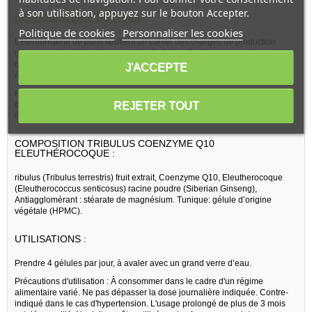
à son utilisation, appuyez sur le bouton Accepter.
HERBORISTERIE DE PARIS
:
Politique de cookies
Personnaliser les cookies
L'Herboristerie de paris soutient un cahier des charges de production
rigoureux et une ligne de conduite générale afin de proposer des produits
qui sont fabriqués avec des actifs naturels, des principes actifs
J'ACCEPTE
nutritionnels et fabriqués en environnement HACCP
Herboristerie de paris Tribulus Coenzyme Q10 Eleuthérocoque permet
REJETER TOUT
d'équilibrer votre organisme, que ce soit pour retrouver le moral,
l'endurance, la vitalité et la vigueur.
COMPOSITION TRIBULUS COENZYME Q10
ELEUTHÉROCOQUE :
ribulus (Tribulus terrestris) fruit extrait, Coenzyme Q10, Eleutherocoque
(Eleutherococcus senticosus) racine poudre (Siberian Ginseng),
Antiagglomérant : stéarate de magnésium. Tunique: gélule d’origine
végétale (HPMC).
UTILISATIONS :
Prendre 4 gélules par jour, à avaler avec un grand verre d’eau.
Précautions d'utilisation : À consommer dans le cadre d'un régime
alimentaire varié. Ne pas dépasser la dose journalière indiquée. Contre-
indiqué dans le cas d'hypertension. L'usage prolongé de plus de 3 mois