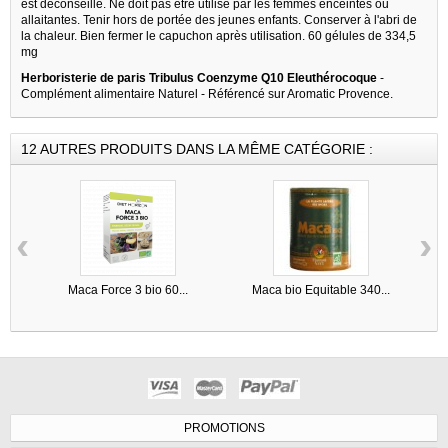
est déconseillé. Ne doit pas être utilisé par les femmes enceintes ou
allaitantes. Tenir hors de portée des jeunes enfants. Conserver à l'abri de
la chaleur. Bien fermer le capuchon après utilisation. 60 gélules de 334,5
mg
Herboristerie de paris Tribulus Coenzyme Q10 Eleuthérocoque
-
Complément alimentaire Naturel - Référencé sur Aromatic Provence.
12 AUTRES PRODUITS DANS LA MÊME CATÉGORIE :
‹
›
Maca Force 3 bio 60...
Maca bio Equitable 340...
M
PROMOTIONS