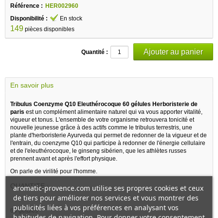
Référence :
HER002960
Disponibilité :
En stock
149
pièces disponibles
Quantité :
En savoir plus
Tribulus Coenzyme Q10 Eleuthérocoque 60 gélules Herboristerie de
paris
est un complément alimentaire naturel qui va vous apporter vitalité,
vigueur et tonus. L'ensemble de votre organisme retrouvera tonicité et
nouvelle jeunesse grâce à des actifs comme le tribulus terrestris, une
plante d'herboristerie Ayurveda qui permet de redonner de la vigueur et de
l'entrain, du coenzyme Q10 qui participe à redonner de l'énergie cellulaire
et de l'eleuthérocoque, le ginseng sibérien, que les athlètes russes
prennent avant et après l'effort physique.
On parle de virilité pour l'homme.
QUANTITE :
aromatic-provence.com utilise ses propres cookies et ceux
de tiers pour améliorer nos services et vous montrer des
publicités liées à vos préférences en analysant vos
60 gélules
habitudes de navigation. Pour donner votre consentement