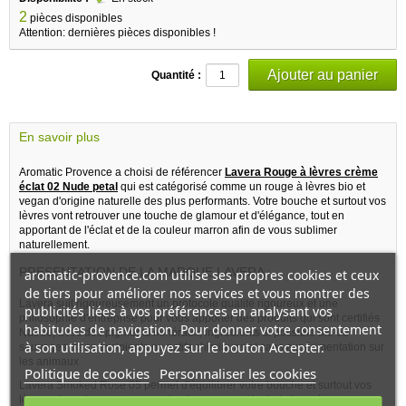
2
pièces disponibles
Attention: dernières pièces disponibles !
Quantité :
En savoir plus
Aromatic Provence a choisi de référencer
Lavera Rouge à lèvres crème
éclat 02 Nude petal
qui est catégorisé comme un rouge à lèvres bio et
vegan d'origine naturelle des plus performants. Votre bouche et surtout vos
lèvres vont retrouver une touche de glamour et d'élégance, tout en
apportant de l'éclat et de la couleur marron afin de vous sublimer
naturellement.
PRESENTATION DE LA MARQUE LAVERA :
aromatic-provence.com utilise ses propres cookies et ceux
de tiers pour améliorer nos services et vous montrer des
Lavera suit rigoureusement un protocole qualité rigoureux et une
publicités liées à vos préférences en analysant vos
philosophie d'entreprise pour vous apporter des produits qui sont certifiés
habitudes de navigation. Pour donner votre consentement
Natrue, avec des pigments minéraux, ingrédients si possible bio ou
à son utilisation, appuyez sur le bouton Accepter.
sauvages, sans excipients ou actifs chimiques et sans expérimentation sur
les animaux
Politique de cookies
Personnaliser les cookies
Lavera Smoked Rose 05 permet d'équilibrer votre bouche et surtout vos
lèvres, dans de nombreuses situations pour un look de journée ou de