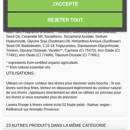
soirée.
J'ACCEPTE
COMPOSITION ROUGE À LÈVRES CRÈME ÉCLAT 02 NUDE
PETAL :
REJETER TOUT
Ricinus Communis (Castor) Seed Oil*, Helianthus Annuus Hybrid Oil*,
Polyglyceryl-3 Polyricinoleate, Silica, Rhus Verniciflua (Varnish Tree) Peel
Wax, Talc, Fragrance (Parfum)**, Lecithin, Sclerocarya Birrea (Marula)
Seed Oil, Ceramide NP, Tocopherol, Tocopheryl Acetate, Sodium
Hyaluronate, Glycine Soja (Soybean) Oil, Helianthus Annuus (Sunflower)
Seed Oil, Maltodextrin, C10-18 Triglycerides, Dipotassium Glycyrrhizate,
Triolein, Glyceryl Dioleate, Vanillin**, Carmine (CI 75470), Iron Oxide (CI
77491), Iron Oxide (CI 77499), Titanium Dioxide (CI 77891).
* ingredients from certified organic agriculture.
** from natural essential oils.
UTILISATIONS :
Utilisez un crayon contour des lèvres pour dessiner votre bouche ; Si vos
lèvres sont trop fines, trichez en dépassant légèrement du contour naturel
de vos lèvres ; Appliquez directement au stick ou utilisez un pinceau pour
les lèvres si vous souhaitez plus de précision
Lavera Rouge à lèvres crème éclat 02 Nude petal - Natrue, vegan -
Référencé sur Aromatic Provence.
23 AUTRES PRODUITS DANS LA MÊME CATÉGORIE :