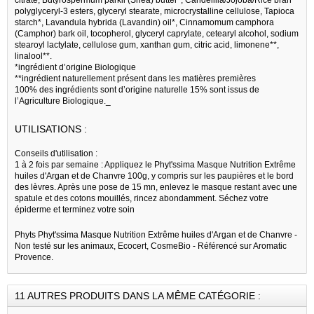
polyglyceryl-3 esters, glyceryl stearate, microcrystalline cellulose, Tapioca
starch*, Lavandula hybrida (Lavandin) oil*, Cinnamomum camphora
(Camphor) bark oil, tocopherol, glyceryl caprylate, cetearyl alcohol, sodium
stearoyl lactylate, cellulose gum, xanthan gum, citric acid, limonene**,
linalool**.
*ingrédient d’origine Biologique
**ingrédient naturellement présent dans les matières premières
100% des ingrédients sont d’origine naturelle 15% sont issus de
l’Agriculture Biologique._
UTILISATIONS :
Conseils d'utilisation :
1 à 2 fois par semaine : Appliquez le Phyt'ssima Masque Nutrition Extrême
huiles d'Argan et de Chanvre 100g, y compris sur les paupières et le bord
des lèvres. Après une pose de 15 mn, enlevez le masque restant avec une
spatule et des cotons mouillés, rincez abondamment. Séchez votre
épiderme et terminez votre soin
Phyts Phyt'ssima Masque Nutrition Extrême huiles d'Argan et de Chanvre -
Non testé sur les animaux, Ecocert, CosmeBio - Référencé sur Aromatic
Provence.
11 AUTRES PRODUITS DANS LA MÊME CATÉGORIE :