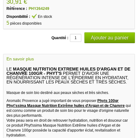
30,91 €
Référence :
PHY264249
Disponibilité :
En stock
5
pièces disponibles
Quantité :
En savoir plus
LE
MASQUE NUTRITION EXTREME HUILES D'ARGAN ET DE
CHANVRE 100GR - PHYT'S
PERMET D'AVOIR UNE
RÉGÉNÉRATION INTENSE DE L'ÉPIDERME EN HYDRATANT,
EN NOURRISSANT LES PEAUX SÈCHES ET TRÈS SÈCHES.
Masque de soin bio destiné aux peaux sèches et très sèches.
Aromatic Provence a jugé important de vous proposer
Phyts 100gr
Phyt'ssima Masque Nutrition Extrême huiles d'Argan et de Chanvre
qui
est connu comme un produit de soin bio pour le visage d'origine naturelle
des plus performants.
Votre peau sera en droit de retrouver hydratation, nutrition et douceur car
ce produit Phyt'ssima Masque Nutrition Extrême huiles d'Argan et de
Chanvre 100gr possède la capacité d'apporter éclat, revitalisation et
hydratation.