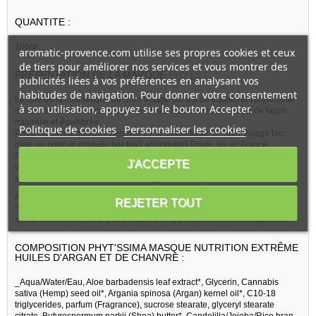
QUANTITE :
100gr
aromatic-provence.com utilise ses propres cookies et ceux
de tiers pour améliorer nos services et vous montrer des
PRESENTATION DE LA MARQUE
PHYTS
:
publicités liées à vos préférences en analysant vos
habitudes de navigation. Pour donner votre consentement
Le rôle de la cosmétique de Soin Visage bio est de équilibrer l'organisme
à son utilisation, appuyez sur le bouton Accepter.
en cas de carence localisée ou de dysfonctionnement ; et ceci de façon
naturelle et équilibrée.
Politique de cookies
Personnaliser les cookies
Phyts est la marque de référence de la cosmétique de Soin Visage bio,
mise au point et produite par les Laboratoires Phyts, sis en France.
Pour une action régénérante complète, ce produit de soin bio pour le
J'ACCEPTE
visage va améliorer la protection de l'épiderme, et sa revitalisation en
apportant fraicheur, nutrition et soulagement des peaux sensibles.
Ainsi, Phyts Phyt'ssima Masque Nutrition Extrême huiles d'Argan et de
REJETER TOUT
Chanvre s'adapte à votre peau, que cela soit pour régénérer une peau
sèche ou sensible, une peau réactive et apporter nutrition et souplesse.
COMPOSITION PHYT'SSIMA MASQUE NUTRITION EXTRÊME
HUILES D'ARGAN ET DE CHANVRE :
_Aqua/Water/Eau, Aloe barbadensis leaf extract*, Glycerin, Cannabis
sativa (Hemp) seed oil*, Argania spinosa (Argan) kernel oil*, C10-18
triglycerides, parfum (Fragrance), sucrose stearate, glyceryl stearate
citrate, Butyrospermum parkii (Shea) butter*, Candelilla/Jojoba/Rice bran