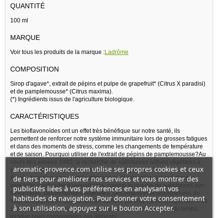
QUANTITÉ
100 ml
MARQUE
Voir tous les produits de la marque :
Ladrôme
COMPOSITION
Sirop d'agave*, extrait de pépins et pulpe de grapefruit* (Citrus X paradisi)
et de pamplemousse* (Citrus maxima).
(*) Ingrédients issus de l'agriculture biologique.
CARACTÉRISTIQUES
Les bioflavonoïdes ont un effet très bénéfique sur notre santé, ils
permettent de renforcer notre système immunitaire lors de grosses fatigues
et dans des moments de stress, comme les changements de température
et de saison. Pourquoi utiliser de l'extrait de pépins de pamplemousse?Au
cours des années 1980, la recherche de substances actives végétales a
aromatic-provence.com utilise ses propres cookies et ceux
été à l'origine d'analyses approfondies des agrumes.
de tiers pour améliorer nos services et vous montrer des
À cette occasion, une grande attention a été accordée aux substances
végétales relativement secondaires, comme le groupe de substances des
publicités liées à vos préférences en analysant vos
flavonoïdes, des molécules végétales. Les pépins et écorces/pelures de
habitudes de navigation. Pour donner votre consentement
fruits et légumes en comportent un nombre particulièrement important et ce
à son utilisation, appuyez sur le bouton Accepter.
sont justement ces composants que nous enlevons la plupart du temps,
lorsque nous consommons ces aliments.