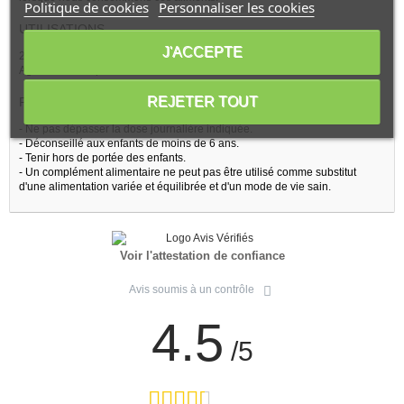
Politique de cookies
Personnaliser les cookies
UTILISATIONS
J'ACCEPTE
20 gouttes, matin, midi et soir, diluées dans un peu d'eau.
Agiter avant emploi.
REJETER TOUT
PRÉCAUTIONS
- Ne pas dépasser la dose journalière indiquée.
- Déconseillé aux enfants de moins de 6 ans.
- Tenir hors de portée des enfants.
- Un complément alimentaire ne peut pas être utilisé comme substitut
d'une alimentation variée et équilibrée et d'un mode de vie sain.
Voir l'attestation de confiance
Avis soumis à un contrôle
4.5
/5