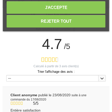
Ecocert - Référencé sur Aromatic Provence.
J'ACCEPTE
Voir l'attestation de confiance
REJETER TOUT
Avis soumis à un contrôle
4.7
/5
Calculé à partir de
3
avis client(s)
Trier l'affichage des avis :
---
Client anonyme
publié le 23/08/2020
suite à une
commande du 17/08/2020
5/5
Entière satisfaction