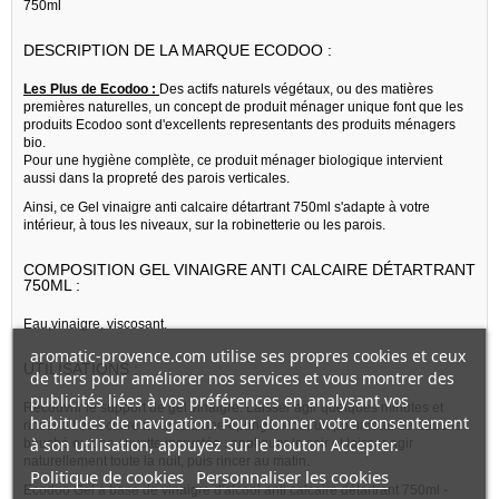
750ml
DESCRIPTION DE LA MARQUE ECODOO :
Les Plus de Ecodoo :
Des actifs naturels végétaux, ou des matières
premières naturelles, un concept de produit ménager unique font que les
produits Ecodoo sont d'excellents representants des produits ménagers
bio.
Pour une hygiène complète, ce produit ménager biologique intervient
aussi dans la propreté des parois verticales.
Ainsi, ce Gel vinaigre anti calcaire détartrant 750ml s'adapte à votre
intérieur, à tous les niveaux, sur la robinetterie ou les parois.
COMPOSITION GEL VINAIGRE ANTI CALCAIRE DÉTARTRANT
750ML :
Eau,vinaigre, viscosant.
aromatic-provence.com utilise ses propres cookies et ceux
UTILISATIONS :
de tiers pour améliorer nos services et vous montrer des
publicités liées à vos préférences en analysant vos
Recouvrir le support de gel vinaigre. Laisser agir quelques minutes et
habitudes de navigation. Pour donner votre consentement
rincer à l’eau claire à l’aide d’une éponge. Pour un pommeau de douche
à son utilisation, appuyez sur le bouton Accepter.
bouché ou une cuvette incrustée : appliquer le soir et laisser agir
naturellement toute la nuit, puis rincer au matin.
Politique de cookies
Personnaliser les cookies
Ecodoo Gel à base de vinaigre d'alcool anti calcaire détartrant 750ml -