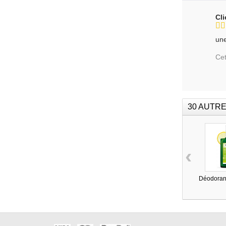
Cl
une
Cet
30 AUTRE
‹
Déodorant