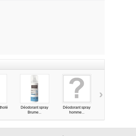
›
tholé
Déodorant spray
Déodorant spray
Déodorant roll on
Brume...
homme...
48h...