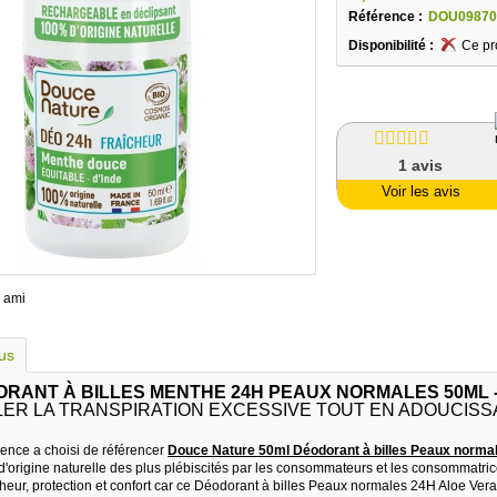
Référence :
DOU09870
Disponibilité :
Ce pr
1
avis
Voir les avis
 ami
lus
RANT À BILLES MENTHE 24H PEAUX NORMALES 50ML 
ER LA TRANSPIRATION EXCESSIVE TOUT EN ADOUCISSA
ence a choisi de référencer
Douce Nature 50ml Déodorant à billes Peaux norma
 d'origine naturelle des plus plébiscités par les consommateurs et les consommatr
cheur, protection et confort car ce Déodorant à billes Peaux normales 24H Aloe Vera