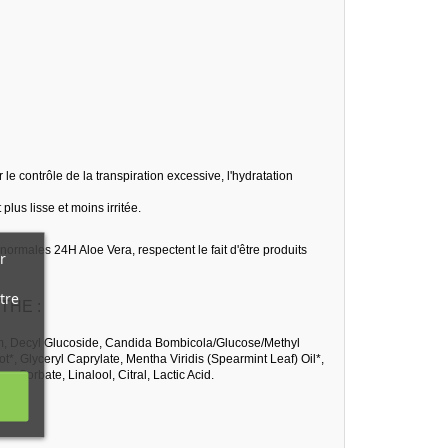
 le contrôle de la transpiration excessive, l'hydratation
plus lisse et moins irritée.
rmales 24H Aloe Vera, respectent le fait d'être produits
r
tre
THE :
Gum, Decyl Glucoside, Candida Bombicola/Glucose/Methyl
, Glyceryl Caprylate, Mentha Viridis (Spearmint Leaf) Oil*,
 Sorbate, Linalool, Citral, Lactic Acid.