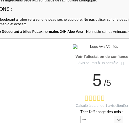
es ingrédients végétaux sont issus de l'agriculture biologique.
ONS :
éodorant à l'aloe vera sur une peau sèche et propre. Ne pas utiliser sur une peau i
mebio et ecocert.
 Déodorant à billes Peaux normales 24H Aloe Vera
- Non testé sur les Animaux,
Voir l'attestation de confiance
Avis soumis à un contrôle
5
/5
Calculé à partir de
1
avis client(s)
Trier l'affichage des avis :
---