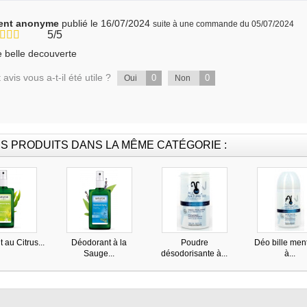
ient anonyme
publié le 16/07/2024
suite à une commande du 05/07/2024
5/5
 belle decouverte
 avis vous a-t-il été utile ?
0
0
Oui
Non
S PRODUITS DANS LA MÊME CATÉGORIE :
 au Citrus...
Déodorant à la
Poudre
Déo bille men
Sauge...
désodorisante à...
à...