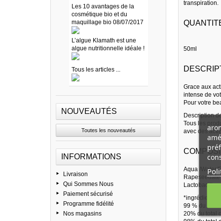
transpiration.
Les 10 avantages de la
cosmétique bio et du
maquillage bio 08/07/2017
QUANTITE
L’algue Klamath est une
algue nutritionnelle idéale !
50ml
DESCRIP
Tous les articles ...
Grace aux acti
intense de vo
Pour votre bea
NOUVEAUTÉS
Description d
Tous les prod
arom
Toutes les nouveautés
avec des actifs
amél
préf
COMPOSI
cons
INFORMATIONS
Aqua /Water/E
Poli
Livraison
Rapeseedate F
Qui Sommes Nous
Lactobacillus
Paiement sécurisé
*ingrédients i
Programme fidélité
99 % du total 
Nos magasins
20% du total d