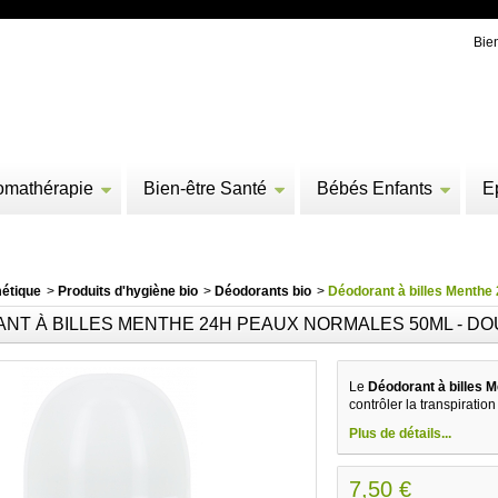
Bie
omathérapie
Bien-être Santé
Bébés Enfants
E
étique
>
Produits d'hygiène bio
>
Déodorants bio
>
Déodorant à billes Menthe
NT À BILLES MENTHE 24H PEAUX NORMALES 50ML - D
Le
Déodorant à billes 
contrôler la transpiratio
Plus de détails...
7,50 €