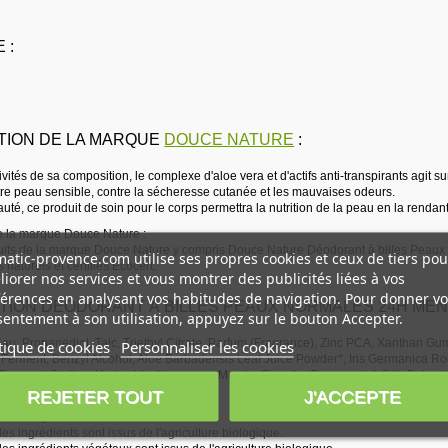
 :
TION DE LA MARQUE
DOUCE NATURE
:
vités de sa composition, le complexe d'aloe vera et d'actifs anti-transpirants agit sur
tre peau sensible, contre la sécheresse cutanée et les mauvaises odeurs.
uté, ce produit de soin pour le corps permettra la nutrition de la peau en la rendant 
e la marque Douce Nature :
uits de la marque Douce Nature y compris Douce Nature Déodorant à billes Peaux no
atic-provence.com utilise ses propres cookies et ceux de tiers pou
 naturels et certifiés Ecocert.
iorer nos services et vous montrer des publicités liées à vos
érences en analysant vos habitudes de navigation. Pour donner vo
TION DÉODORANT À BILLES PEAUX NORMALES 24H MEN
entement à son utilisation, appuyez sur le bouton Accepter.
au, Propanediol, Talc, Triethyl Citrate, Parfum (Fragrance), Zinc PCA, Xanthan 
tique de cookies
Personnaliser les cookies
erment, Benzyl Alcohol, Aloe Barbadensis Leaf Juice Powder*, Iris Germanica Root*
 Ferment, Sodium Hydroxide, Limonene, Mentha Piperita (Peppermint) Oil*, Potassium
REJETER TOUT
J'ACCEPTE
ssus de l’Agriculture Biologique
est d’origine naturelle.
es ingrédients sont issus de l'agriculture biologique.