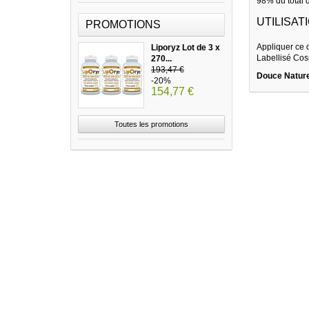
98% du total d
UTILISATI
PROMOTIONS
Appliquer ce d
Liporyz Lot de 3 x
Labellisé Cos
270...
193,47 €
Douce Nature
-20%
154,77 €
Toutes les promotions