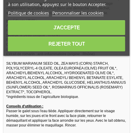
à son utilisation, appuyez sur le bouton Accepter.
démaquillant est formulé sans parfum synthétique. Son emballage
entièrement recyclable s’inscrit dans une démarche zéro déchet,
Politique de cookies
Personnaliser les cookies
renforçant son engagement pour une beauté plus responsable.
Ingrédients / INCI :
ACTIFS et BÉNÉFICES :
J'ACCEPTE
Huile de chardon-marie : anti-oxydant naturel, démaquille, assouplit et
protège la peau (origine : Rhône)
Beurre d’olive : nourrit et adoucit la peau sans graisser (origine : Essonne)
REJETER TOUT
Conditionneur au colza et betterave : adoucit et laisse un fini velouté
(origine : Ille-et-Vilaine)
Extrait de romarin : anti-inflammatoire (origine : Rhône)
SILYBUM MARIANUM SEED OIL, ZEA MAYS (CORN) STARCH,
POLYGLYCERYL-4 OLEATE, OLEA EUROPAEA (OLIVE) FRUIT OIL*,
ARACHIDYL/BEHENYL ALCOHOL, HYDROGENATED OLIVE OIL*,
ARACHIDYL ALCOHOL, ARACHIDYL/ BEHENYL BETAINATE ESYLATE,
BEHENYL ALCOHOL, ARACHIDYL GLUCOSIDE, HELIANTHUS ANNUUS
(SUNFLOWER) SEED OIL*, ROSMARINUS OFFICINALIS (ROSEMARY)
EXTRACT*, TOCOPHEROL.
*ingrédients issus de l’agriculture biologique.
Conseils d'utilisation :
Passer le galet sous l'eau tiède. Appliquer directement sur le visage
humide, sur les joues et le front avec la face plate, retourner le
démaquillant et appliquer la face arrondie sur les yeux. Avec le lait obtenu,
masser pour éliminer le maquillage. Rincer.