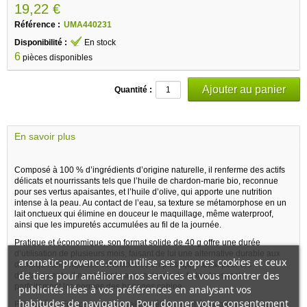
19,22 €
Référence :
UMA440231
Disponibilité :
En stock
6
pièces disponibles
Quantité :
En savoir plus
Composé à 100 % d’ingrédients d’origine naturelle, il renferme des actifs
délicats et nourrissants tels que l’huile de chardon-marie bio, reconnue
pour ses vertus apaisantes, et l’huile d’olive, qui apporte une nutrition
intense à la peau. Au contact de l’eau, sa texture se métamorphose en un
lait onctueux qui élimine en douceur le maquillage, même waterproof,
ainsi que les impuretés accumulées au fil de la journée.
Pratique et économique, son format solide de 40 g offre une durée
d’utilisation de plusieurs mois, faisant de lui une alternative durable aux
aromatic-provence.com utilise ses propres cookies et ceux
démaquillants liquides conditionnés en plastique. Idéal pour les
de tiers pour améliorer nos services et vous montrer des
déplacements, il ne présente aucun risque de fuite et respecte
parfaitement les normes des bagages cabine.
publicités liées à vos préférences en analysant vos
habitudes de navigation. Pour donner votre consentement
Fabriqué en France selon les valeurs éthiques et écologiques d’Umaï, ce