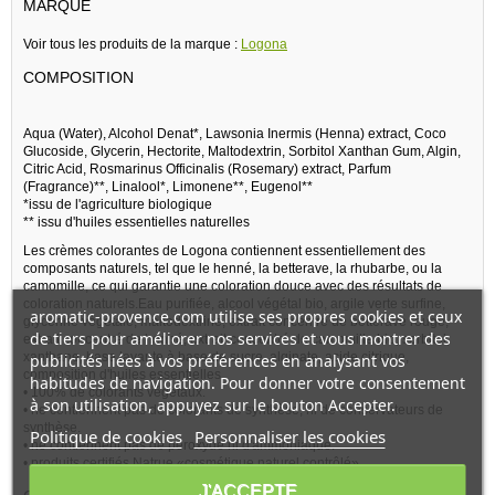
MARQUE
Voir tous les produits de la marque :
Logona
COMPOSITION
Aqua (Water), Alcohol Denat*, Lawsonia Inermis (Henna) extract, Coco
Glucoside, Glycerin, Hectorite, Maltodextrin, Sorbitol Xanthan Gum, Algin,
Citric Acid, Rosmarinus Officinalis (Rosemary) extract, Parfum
(Fragrance)**, Linalool*, Limonene**, Eugenol**
*issu de l'agriculture biologique
** issu d'huiles essentielles naturelles
Les crèmes colorantes de Logona contiennent essentiellement des
composants naturels, tel que le henné, la betterave, la rhubarbe, ou la
camomille, ce qui garantie une coloration douce avec des résultats de
coloration naturels.Eau purifiée, alcool végétal bio, argile verte surfine,
aromatic-provence.com utilise ses propres cookies et ceux
glycérine végétale, maltodextrine, extrait concentré de betterave rouge,
de tiers pour améliorer nos services et vous montrer des
extrait concentré de henné, extrait concentré de camomille bio, sorbitol,
xanthane, base lavante à base de sucre, alginate, acide citrique,
publicités liées à vos préférences en analysant vos
composition d'huiles essentielles.
habitudes de navigation. Pour donner votre consentement
• 100% de colorants végétaux.
à son utilisation, appuyez sur le bouton Accepter.
• ne contiennent pas de colorants de synthèse, ni de conservateurs de
synthèse.
Politique de cookies
Personnaliser les cookies
• ne contiennent pas de peroxyde ni d'ammoniaque.
• produits certifiés Natrue «cosmétique naturel contrôlé»
J'ACCEPTE