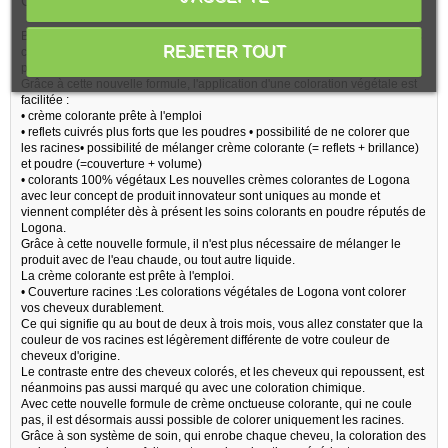
CARACTÉRISTIQUES
Belle preuve du dynamisme innovant de LOGONA, ces crèmes colorantes
REJETER TOUT
constituent une première mondiale issue de la recherche appliquée et
protégée par 2 brevets.
Grâce à cette nouvelle formule, l'application d'une coloration végétale est
facilitée :
• crème colorante prête à l'emploi
• reflets cuivrés plus forts que les poudres • possibilité de ne colorer que
les racines• possibilité de mélanger crème colorante (= reflets + brillance)
et poudre (=couverture + volume)
• colorants 100% végétaux Les nouvelles crèmes colorantes de Logona
avec leur concept de produit innovateur sont uniques au monde et
viennent compléter dès à présent les soins colorants en poudre réputés de
Logona.
Grâce à cette nouvelle formule, il n'est plus nécessaire de mélanger le
produit avec de l'eau chaude, ou tout autre liquide.
La crème colorante est prête à l'emploi.
• Couverture racines :Les colorations végétales de Logona vont colorer
vos cheveux durablement.
Ce qui signifie qu au bout de deux à trois mois, vous allez constater que la
couleur de vos racines est légèrement différente de votre couleur de
cheveux d'origine.
Le contraste entre des cheveux colorés, et les cheveux qui repoussent, est
néanmoins pas aussi marqué qu avec une coloration chimique.
Avec cette nouvelle formule de crème onctueuse colorante, qui ne coule
pas, il est désormais aussi possible de colorer uniquement les racines.
Grâce à son système de soin, qui enrobe chaque cheveu, la coloration des