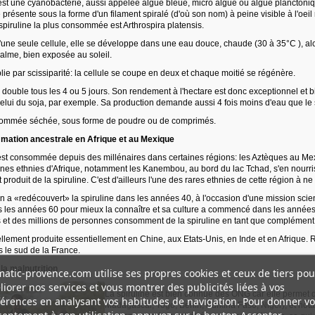
 est une cyanobactérie, aussi appelée algue bleue, micro algue ou algue planctoniq
e présente sous la forme d'un filament spiralé (d'où son nom) à peine visible à l'oeil
spiruline la plus consommée est Arthrospira platensis.
ne seule cellule, elle se développe dans une eau douce, chaude (30 à 35°C ), alc
calme, bien exposée au soleil.
plie par scissiparité: la cellule se coupe en deux et chaque moitié se régénère.
ouble tous les 4 ou 5 jours. Son rendement à l'hectare est donc exceptionnel et bie
celui du soja, par exemple. Sa production demande aussi 4 fois moins d'eau que le 
nsommée séchée, sous forme de poudre ou de comprimés.
ation ancestrale en Afrique et au Mexique
est consommée depuis des millénaires dans certaines régions: les Aztèques au Mexi
aines ethnies d'Afrique, notamment les Kanembou, au bord du lac Tchad, s'en nourri
roduit de la spiruline. C'est d'ailleurs l'une des rares ethnies de cette région à ne 
n a «redécouvert» la spiruline dans les années 40, à l'occasion d'une mission scien
les années 60 pour mieux la connaître et sa culture a commencé dans les années
és et des millions de personnes consomment de la spiruline en tant que complément
ellement produite essentiellement en Chine, aux Etats-Unis, en Inde et en Afrique.
 le sud de la France.
 la malnutrition
atic-provence.com utilise ses propres cookies et ceux de tiers pou
iorer nos services et vous montrer des publicités liées à vos
La spiruline est bien connue des ONG car elle permet de
érences en analysant vos habitudes de navigation. Pour donner vo
Madagascar, Togo, Bénin, Burkina Faso, Niger), et nota