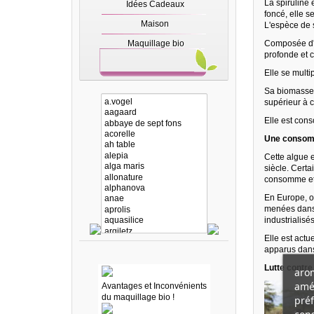
La spiruline
Idées Cadeaux
foncé, elle s
Maison
L'espèce de 
Maquillage bio
Composée d'u
profonde et 
Elle se multi
Sa biomasse d
supérieur à 
Elle est co
Une consomm
Cette algue 
siècle. Cert
consomme et p
En Europe, o
menées dans 
industrialis
Elle est actu
apparus dans
Lutte contre
arom
amél
Avantages et Inconvénients
du maquillage bio !
préf