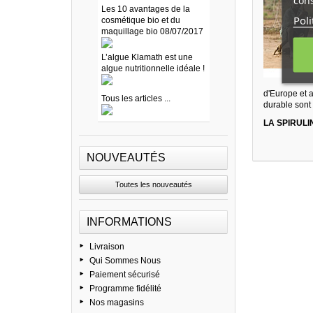
cons
Les 10 avantages de la
Poli
cosmétique bio et du
maquillage bio 08/07/2017
L’algue Klamath est une
algue nutritionnelle idéale !
d'Europe et 
Tous les articles ...
durable sont
LA SPIRULIN
NOUVEAUTÉS
Toutes les nouveautés
INFORMATIONS
Livraison
Qui Sommes Nous
Paiement sécurisé
Programme fidélité
Nos magasins