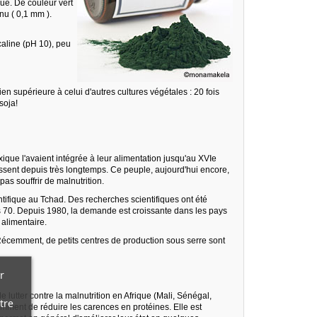
ue. De couleur vert
 nu ( 0,1 mm ).
aline (pH 10), peu
n supérieure à celui d'autres cultures végétales : 20 fois
soja!
que l'avaient intégrée à leur alimentation jusqu'au XVIe
ssent depuis très longtemps. Ce peuple, aujourd'hui encore,
pas souffrir de malnutrition.
tifique au Tchad. Des recherches scientifiques ont été
 70. Depuis 1980, la demande est croissante dans les pays
 alimentaire.
 Récemment, de petits centres de production sous serre sont
r
 lutter contre la malnutrition en Afrique (Mali, Sénégal,
tre
mment de réduire les carences en protéines. Elle est