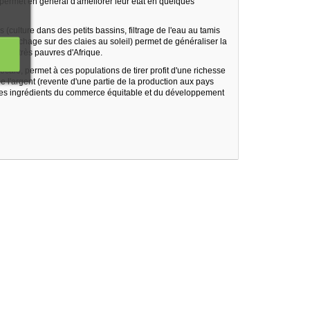
ermet en général d'améliorer leur état en quelques
(culture dans des petits bassins, filtrage de l'eau au tamis
is séchage sur des claies au soleil) permet de généraliser la
ions très pauvres d'Afrique.
cale, permet à ces populations de tirer profit d'une richesse
, de l'argent (revente d'une partie de la production aux pays
us les ingrédients du commerce équitable et du développement