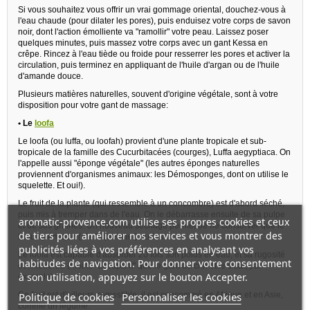
Si vous souhaitez vous offrir un vrai gommage oriental, douchez-vous à
l'eau chaude (pour dilater les pores), puis enduisez votre corps de savon
noir, dont l'action émolliente va "ramollir" votre peau. Laissez poser
quelques minutes, puis massez votre corps avec un gant Kessa en
crêpe. Rincez à l'eau tiède ou froide pour resserrer les pores et activer la
circulation, puis terminez en appliquant de l'huile d'argan ou de l'huile
d'amande douce.
Plusieurs matières naturelles, souvent d'origine végétale, sont à votre
disposition pour votre gant de massage:
• Le
loofa
Le loofa (ou luffa, ou loofah) provient d'une plante tropicale et sub-
tropicale de la famille des Cucurbitacées (courges), Luffa aegyptiaca. On
l'appelle aussi "éponge végétale" (les autres éponges naturelles
proviennent d'organismes animaux: les Démosponges, dont on utilise le
squelette. Et oui!).
Le fruit de la plante (qui ressemble à un concombre) est d'abord séché,
puis mis à tremper dans de l'eau. On le débarrasse ensuite de sa pulpe
aromatic-provence.com utilise ses propres cookies et ceux
et de ses graines. Un nouveau séchage permet de ne conserver que le
de tiers pour améliorer nos services et vous montrer des
tissu xylémique (=le "squelette") du fruit.
publicités liées à vos préférences en analysant vos
Le loofa est capable d'absorber 20 fois son poids en eau, et sa rugosité
habitudes de navigation. Pour donner votre consentement
est modérée (moins "décapant" que le gant de crin et le sisal, par
à son utilisation, appuyez sur le bouton Accepter.
exemple).
Ce fruit est d'ailleurs comestible: il est consommé en Afrique et en Asie,
Politique de cookies
Personnaliser les cookies
comme un légume.