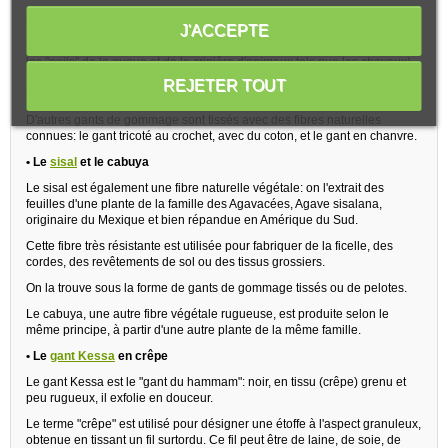
• Les
gants de crin
, de chanvre ou de coton
J'ACCEPTE
Citons aussi le gant de crin, plus connu sous nos latitudes (fabriqué avec
les "poils" de la queue et de la crinière d'animaux tels que les chevaux).
Les crins sont nettoyés, stérilisés et tricotés pour donner un gant très
REJETER TOUT
rude.
D'autres gants de gommage sont tissés avec des fibres naturelles
connues: le gant tricoté au crochet, avec du coton, et le gant en chanvre.
• Le
sisal
et le cabuya
Le sisal est également une fibre naturelle végétale: on l'extrait des
feuilles d'une plante de la famille des Agavacées, Agave sisalana,
originaire du Mexique et bien répandue en Amérique du Sud.
Cette fibre très résistante est utilisée pour fabriquer de la ficelle, des
cordes, des revêtements de sol ou des tissus grossiers.
On la trouve sous la forme de gants de gommage tissés ou de pelotes.
Le cabuya, une autre fibre végétale rugueuse, est produite selon le
même principe, à partir d'une autre plante de la même famille.
• Le
gant Kessa
en crêpe
Le gant Kessa est le "gant du hammam": noir, en tissu (crêpe) grenu et
peu rugueux, il exfolie en douceur.
Le terme "crêpe" est utilisé pour désigner une étoffe à l'aspect granuleux,
obtenue en tissant un fil surtordu. Ce fil peut être de laine, de soie, de