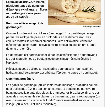
Loofa, sisal, crin... On trouve
plusieurs types de gants ou
d'éponges exfoliants, en fibres
naturelles, pour une peau
douce et satinée.
Pourquoi utiliser un gant de
gommage?
Comme tous les soins exfoliants (crème, gel...), le gant de gommage
permet de nettoyer la peau en profondeur en la débarrassant des
cellules mortes: le renouvellement cellulaire est favorisé, et l'action
mécanique (le massage) active la micro circulation tout en procurant
détente et bien-être.
Le gommage est parfois conseillé par les esthéticiennes pour prévenir
les petits problèmes de boutons et de poils incarnés consécutifs à
l'épilation.
Résultat: la peau est douce, lisse, prête pour un soin nourrissant ou
hydratant (qui sera mieux absorbé par l'épiderme après un gommage).
Comment procéder?
Les gants de gommage (ou les lanières de massage, pratiques pour le
dos) s'utilisent 1 à 2 fois par semaine. Sous la douche, ou dans votre
bain, massez la plante des pieds, les jambes, les bras, la poitrine, le dos
avec des mouvements circulaires, de bas en haut, sans trop appuyer (on
n'est pas en train de récurer le fond d'une casserole!) et en évitant le
visage (où la peau est fine et sensible).