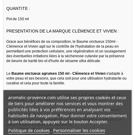
QUANTITE :
Pot de 150 ml
PRESENTATION DE LA MARQUE CLÉMENCE ET VIVIEN :
Grace aux bénéfices de sa composition, le Baume onctueux 150ml -
Clémence et Vivien agit sur le contrôle de l'hydratation de la peau en
permettant une protection cellulaire, une régénération et un soulagement
des éventuelles irritations liées à la sécheresse cutanée par la présence
de beurre de karité bio et d'huile de sésame ultra délicate.
Le
Baume onctueux agrumes 150 ml - Clémence et Vivien
s'adapte à
votre peau et ses besoins, que cela soit pour une utilisation hydratante ou
curative et cela pour toute la famille.
COMPOSITION BAUME ONCTUEUX LAIT AMANDE 150 ML -
aromatic-provence.com utilise ses propres cookies et ceux
CLÉMENCE ET VIVIEN :
de tiers pour améliorer nos services et vous montrer des
publicités liées à vos préférences en analysant vos
butyrospermum parkii (karité)**, sesamum indicum (sésame) seed oil*,
habitudes de navigation. Pour donner votre consentement
helianthus annuus (tournesol) seed oil*, prunus armeniaca (abricot) kernel
oil*, persea gratissima (avocat) oil*, carthamus tinctorius (carthame) oil*,
à son utilisation, appuyez sur le bouton Accepter.
parfum naturel, tocopherols (vitamine E).
Politique de cookies
Personnaliser les cookies
*issu de l'Agriculture biologique
** issu de l'Agriculture biologique et équitable