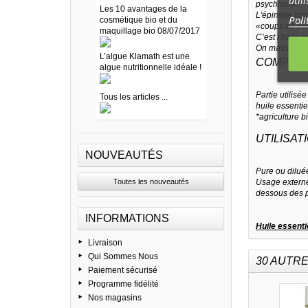
util
psychisme.
Les 10 avantages de la
L'épinette noi
Poli
cosmétique bio et du
«coups de p
maquillage bio 08/07/2017
C’est l’huile 
On masse avec 
L’algue Klamath est une
COMPOSIT
algue nutritionnelle idéale !
Partie utilisée 
Tous les articles ...
huile essentie
*agriculture b
UTILISATI
NOUVEAUTÉS
Pure ou diluée
Toutes les nouveautés
Usage externe 
dessous des pi
INFORMATIONS
Huile essenti
Livraison
Qui Sommes Nous
30 AUTRE
Paiement sécurisé
Programme fidélité
Nos magasins