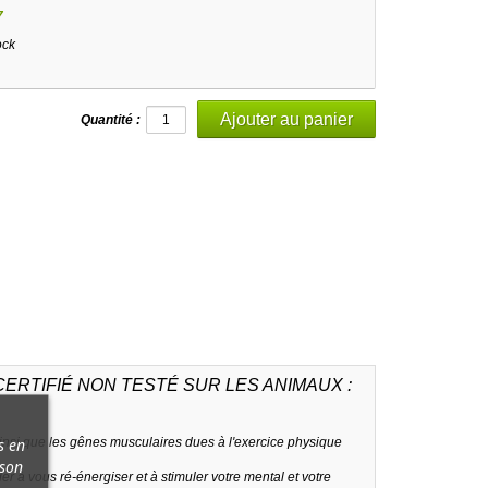
7
ock
Quantité :
RTIFIÉ NON TESTÉ SUR LES ANIMAUX :
s en
 ainsi que les gênes musculaires dues à l'exercice physique
 son
r à vous ré-énergiser et à stimuler votre mental et votre