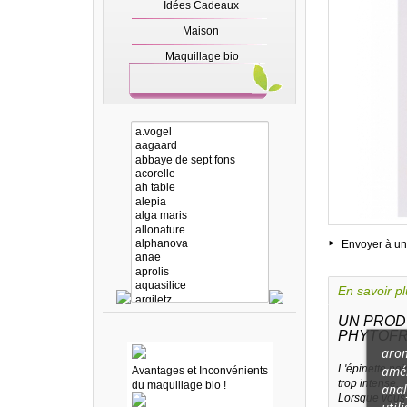
Idées Cadeaux
Maison
Maquillage bio
Envoyer à un
En savoir p
UN PROD
PHYTOFR
arom
amél
L'épinette noi
Avantages et Inconvénients
trop intense.
du maquillage bio !
anal
Lorsque vous r