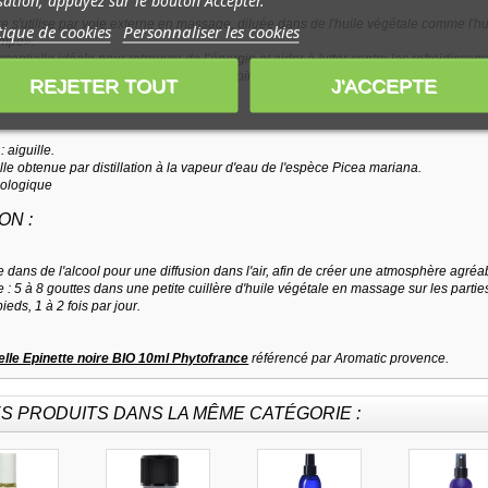
isation, appuyez sur le bouton Accepter.
re s'utilise par voie externe en massage, diluée dans de l'huile végétale comme l'hu
tique de cookies
Personnaliser les cookies
ompe».
essentielle idéale pour retrouver de l’énergie et aider à lutter contre les refroidissem
l'huile végétale associée à l'épinette noire, les poignets, le thorax, le milieu du d
REJETER TOUT
J'ACCEPTE
ION :
: aiguille.
lle obtenue par distillation à la vapeur d'eau de l'espèce Picea mariana.
iologique
ON :
 dans de l'alcool pour une diffusion dans l'air, afin de créer une atmosphère agréa
: 5 à 8 gouttes dans une petite cuillère d'huile végétale en massage sur les parties
eds, 1 à 2 fois par jour.
elle Epinette noire BIO 10ml Phytofrance
référencé par Aromatic provence.
S PRODUITS DANS LA MÊME CATÉGORIE :