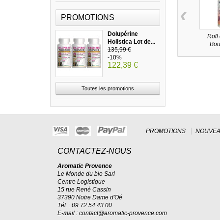
‹
PROMOTIONS
Dolupérine
Roll
Holistica Lot de...
Bou
135,99 €
-10%
122,39 €
Toutes les promotions
PROMOTIONS
NOUVEA
CONTACTEZ-NOUS
Aromatic Provence
Le Monde du bio Sarl
Centre Logistique
15 rue René Cassin
37390 Notre Dame d'Oé
Tél. : 09.72.54.43.00
E-mail :
contact@aromatic-provence.com