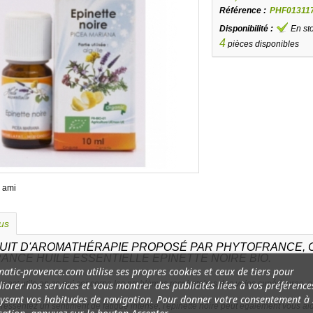
Référence :
PHF01311
Disponibilité :
En st
4
pièces disponibles
 ami
lus
UIT D'AROMATHÉRAPIE PROPOSÉ PAR PHYTOFRANCE, CE
ANCE HUILE ESSENTIELLE EPINETTE NOIRE BIO.
atic-provence.com utilise ses propres cookies et ceux de tiers pour
iorer nos services et vous montrer des publicités liées à vos préférence
re est utile en ce qui concerne les problèmes respiratoires des voies supérieures,
ysant vos habitudes de navigation. Pour donner votre consentement à
essentez un sentiment de fatigue intense, l'épinette noire peut également vous aide