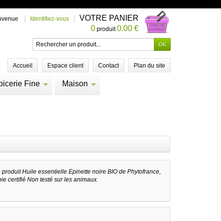
VOTRE PANIER
nvenue
Identifiez-vous
0
0.00 €
produit
Accueil
Espace client
Contact
Plan du site
picerie Fine
Maison
e produit
Huile essentielle Epinette noire BIO de Phytofrance,
ie certifié Non testé sur les animaux.