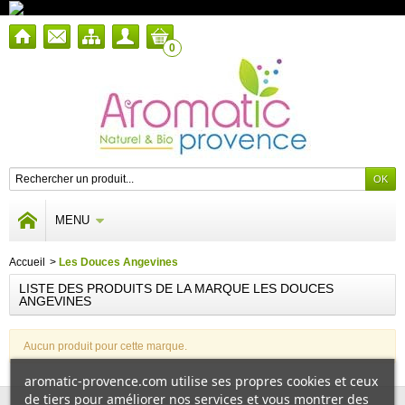
0
MENU
Accueil
>
Les Douces Angevines
LISTE DES PRODUITS DE LA MARQUE LES DOUCES
ANGEVINES
Aucun produit pour cette marque.
aromatic-provence.com utilise ses propres cookies et ceux
de tiers pour améliorer nos services et vous montrer des