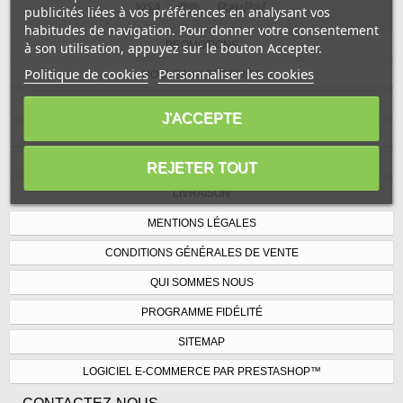
publicités liées à vos préférences en analysant vos
habitudes de navigation. Pour donner votre consentement
PROMOTIONS
à son utilisation, appuyez sur le bouton Accepter.
Politique de cookies
Personnaliser les cookies
NOUVEAUX PRODUITS
MEILLEURES VENTES
J'ACCEPTE
NOS MAGASINS
CONTACTEZ-NOUS
REJETER TOUT
LIVRAISON
MENTIONS LÉGALES
CONDITIONS GÉNÉRALES DE VENTE
QUI SOMMES NOUS
PROGRAMME FIDÉLITÉ
SITEMAP
LOGICIEL E-COMMERCE PAR PRESTASHOP™