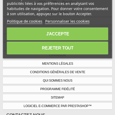
publicités liées à vos préférences en analysant vos
habitudes de navigation. Pour donner votre consentement
PROMOTIONS
à son utilisation, appuyez sur le bouton Accepter.
Politique de cookies
Personnaliser les cookies
NOUVEAUX PRODUITS
MEILLEURES VENTES
J'ACCEPTE
NOS MAGASINS
CONTACTEZ-NOUS
REJETER TOUT
LIVRAISON
MENTIONS LÉGALES
CONDITIONS GÉNÉRALES DE VENTE
QUI SOMMES NOUS
PROGRAMME FIDÉLITÉ
SITEMAP
LOGICIEL E-COMMERCE PAR PRESTASHOP™