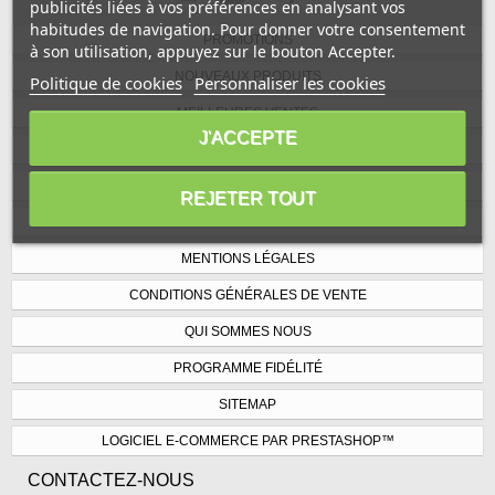
publicités liées à vos préférences en analysant vos
habitudes de navigation. Pour donner votre consentement
PROMOTIONS
à son utilisation, appuyez sur le bouton Accepter.
NOUVEAUX PRODUITS
Politique de cookies
Personnaliser les cookies
MEILLEURES VENTES
J'ACCEPTE
NOS MAGASINS
CONTACTEZ-NOUS
REJETER TOUT
LIVRAISON
MENTIONS LÉGALES
CONDITIONS GÉNÉRALES DE VENTE
QUI SOMMES NOUS
PROGRAMME FIDÉLITÉ
SITEMAP
LOGICIEL E-COMMERCE PAR PRESTASHOP™
CONTACTEZ-NOUS