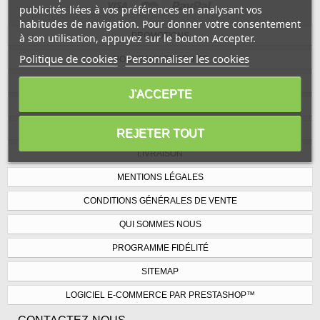
publicités liées à vos préférences en analysant vos
habitudes de navigation. Pour donner votre consentement
PROMOTIONS
à son utilisation, appuyez sur le bouton Accepter.
Politique de cookies
Personnaliser les cookies
NOUVEAUX PRODUITS
MEILLEURES VENTES
J'ACCEPTE
NOS MAGASINS
CONTACTEZ-NOUS
REJETER TOUT
LIVRAISON
MENTIONS LÉGALES
CONDITIONS GÉNÉRALES DE VENTE
QUI SOMMES NOUS
PROGRAMME FIDÉLITÉ
SITEMAP
LOGICIEL E-COMMERCE PAR PRESTASHOP™