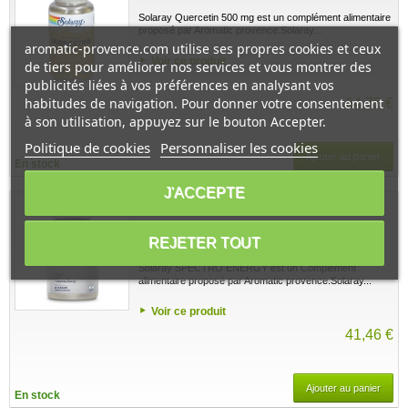
Solaray Quercetin 500 mg est un complément alimentaire
proposé par Aromatic provence.Solaray...
aromatic-provence.com utilise ses propres cookies et ceux
Voir ce produit
de tiers pour améliorer nos services et vous montrer des
publicités liées à vos préférences en analysant vos
habitudes de navigation. Pour donner votre consentement
64,75 €
à son utilisation, appuyez sur le bouton Accepter.
Politique de cookies
Personnaliser les cookies
Ajouter au panier
En stock
J'ACCEPTE
SPECTRO ENERGY 60 gélules - Solaray
REJETER TOUT
1 avis
Solaray SPECTRO ENERGY est un Complément
alimentaire proposé par Aromatic provence.Solaray...
Voir ce produit
41,46 €
Ajouter au panier
En stock