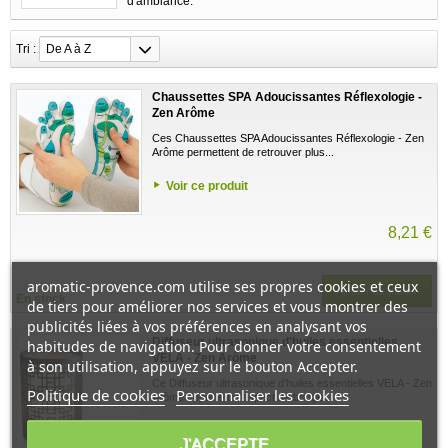
d'ambiance.
Tri :
De A à Z
Chaussettes SPA Adoucissantes Réflexologie -
Zen Arôme
Ces Chaussettes SPA Adoucissantes Réflexologie - Zen
Arôme permettent de retrouver plus...
Voir ce produit
8,21 €
aromatic-provence.com utilise ses propres cookies et ceux
Ajouter au panier
En stock
de tiers pour améliorer nos services et vous montrer des
publicités liées à vos préférences en analysant vos
Diffuseur ultrasonique d'huiles essentielles
habitudes de navigation. Pour donner votre consentement
VELA - Zen Arôme
à son utilisation, appuyez sur le bouton Accepter.
Ce Diffuseur ultrasonique d'huiles essentielles VELA - Zen
Politique de cookies
Personnaliser les cookies
Arôme apporte un aspect de bougie...
Voir ce produit
J'ACCEPTE