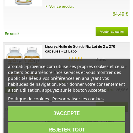
Voir ce produit
64,49 €
Ajouter au panier
En stock
Liporyz Huile de Son de Riz Lot de 2 x 270
capsules - LT Labo
8 avis
aromatic-provence.com utilise ses propres cookies et ceux
Liporyz Huile de Son de Riz Lot de 2 x 270 capsules - LT
de tiers pour améliorer nos services et vous montrer des
Labo permet d'aider le système...
publicités liées à vos préférences en analysant vos
Voir ce produit
habitudes de navigation. Pour donner votre consentement
103,19 €
à son utilisation, appuyez sur le bouton Accepter.
-20%
128,98 €
Politique de cookies
Personnaliser les cookies
Ajouter au panier
En stock
J'ACCEPTE
Liporyz Lot de 3 x 270 capsules - LT Labo
REJETER TOUT