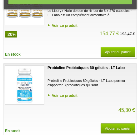
4 avis
Le Liporyz Huile de son de riz Lot de 3 x 270 capsules -
LT Labo est un complément alimentaire à...
Voir ce produit
154,77 €
-20%
193,47 €
Ajouter au panier
En stock
Probioline Probiotiques 60 gélules - LT Labo
Probioline Probiotiques 60 gélules - LT Labo permet
d'apporter 3 probiotiques qui sont...
Voir ce produit
45,30 €
Ajouter au panier
En stock